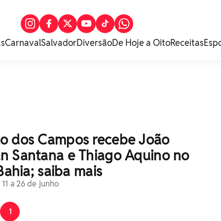
as
Carnaval
Salvador
Diversão
De Hoje a Oito
Receitas
Esp
o dos Campos recebe João
n Santana e Thiago Aquino no
 Bahia; saiba mais
11 a 26 de junho
1