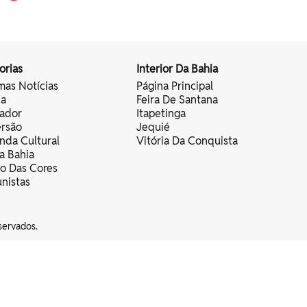
orias
Interior Da Bahia
mas Notícias
Página Principal
ia
Feira De Santana
vador
Itapetinga
ersão
Jequié
nda Cultural
Vitória Da Conquista
a Bahia
vo Das Cores
nistas
servados.