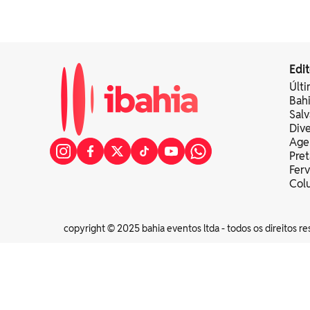
Edit
Últi
Bah
Sal
Div
Age
Pret
Fer
Colu
copyright © 2025 bahia eventos ltda - todos os direitos re