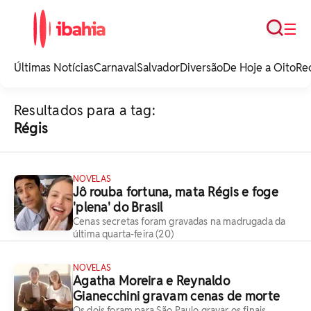
Busca
☰
iBahia é o portal de
noticias e
Últimas Notícias
Carnaval
Salvador
Diversão
De Hoje a Oito
Re
entretenimento da
Bahia.
Resultados para a tag:
Régis
NOVELAS
Jô rouba fortuna, mata Régis e foge
'plena' do Brasil
Cenas secretas foram gravadas na madrugada da
última quarta-feira (20)
NOVELAS
Agatha Moreira e Reynaldo
Gianecchini gravam cenas de morte
Os dois foram para São Paulo gravar os finais