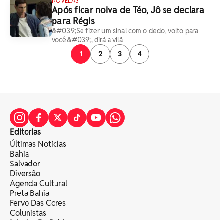
NOVELAS
Após ficar noiva de Téo, Jô se declara
para Régis
&#039;Se fizer um sinal com o dedo, volto para
você&#039;, dirá a vilã
1
2
3
4
Editorias
Últimas Notícias
Bahia
Salvador
Diversão
Agenda Cultural
Preta Bahia
Fervo Das Cores
Colunistas