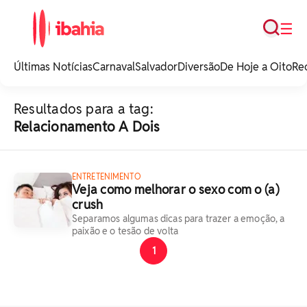
Busca
☰
iBahia é o portal de
noticias e
Últimas Notícias
Carnaval
Salvador
Diversão
De Hoje a Oito
Re
entretenimento da
Bahia.
Resultados para a tag:
Relacionamento A Dois
ENTRETENIMENTO
Veja como melhorar o sexo com o (a)
crush
Separamos algumas dicas para trazer a emoção, a
paixão e o tesão de volta
1