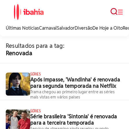
Busca
☰
iBahia é o portal de
noticias e
Últimas Notícias
Carnaval
Salvador
Diversão
De Hoje a Oito
Re
entretenimento da
Bahia.
Resultados para a tag:
Renovada
SÉRIES
Após impasse, 'Wandinha' é renovada
para segunda temporada na Netflix
Trama chegou ao primeiro lugar entre as séries
mais vistas em vários países
SÉRIES
Série brasileira 'Sintonia' é renovada
para a terceira temporada
Serviço de streaming ainda revelou quando