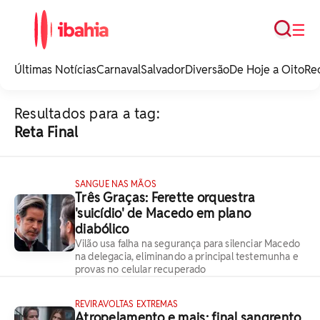
Busca
☰
iBahia é o portal de
noticias e
Últimas Notícias
Carnaval
Salvador
Diversão
De Hoje a Oito
Re
entretenimento da
Bahia.
Resultados para a tag:
Reta Final
SANGUE NAS MÃOS
Três Graças: Ferette orquestra
'suicídio' de Macedo em plano
diabólico
Vilão usa falha na segurança para silenciar Macedo
na delegacia, eliminando a principal testemunha e
provas no celular recuperado
REVIRAVOLTAS EXTREMAS
Atropelamento e mais: final sangrento