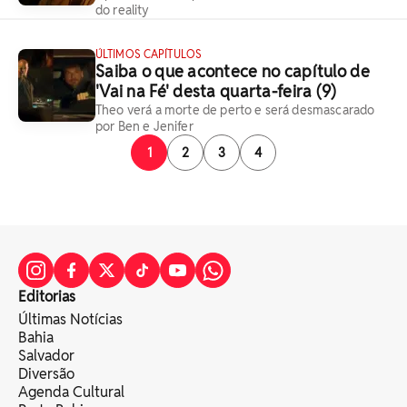
do reality
ÚLTIMOS CAPÍTULOS
Saiba o que acontece no capítulo de
'Vai na Fé' desta quarta-feira (9)
Theo verá a morte de perto e será desmascarado
por Ben e Jenifer
1
2
3
4
Editorias
Últimas Notícias
Bahia
Salvador
Diversão
Agenda Cultural