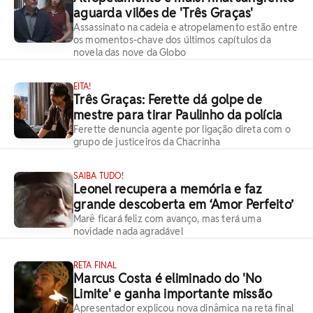
aguarda vilões de 'Três Graças'
Assassinato na cadeia e atropelamento estão entre
os momentos-chave dos últimos capítulos da
novela das nove da Globo
EITA!
Três Graças: Ferette dá golpe de
mestre para tirar Paulinho da polícia
Ferette denuncia agente por ligação direta com o
grupo de justiceiros da Chacrinha
SAIBA TUDO!
Leonel recupera a memória e faz
grande descoberta em ‘Amor Perfeito’
Marê ficará feliz com avanço, mas terá uma
novidade nada agradável
RETA FINAL
Marcus Costa é eliminado do 'No
Limite' e ganha importante missão
Apresentador explicou nova dinâmica na reta final