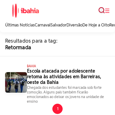
Busca
☰
iBahia é o portal de
noticias e
Últimas Notícias
Carnaval
Salvador
Diversão
De Hoje a Oito
Re
entretenimento da
Bahia.
Resultados para a tag:
Retormada
BAHIA
Escola atacada por adolescente
retoma às atividades em Barreiras,
oeste da Bahia
Chegada dos estudantes foi marcada sob forte
comoção. Alguns pais também ficarão
emocionados ao deixar os jovens na unidade de
ensino
1