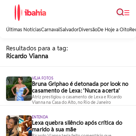
Busca
☰
iBahia é o portal de
noticias e
Últimas Notícias
Carnaval
Salvador
Diversão
De Hoje a Oito
Re
entretenimento da
Bahia.
Resultados para a tag:
Ricardo Vianna
VEJA FOTOS
Bruna Griphao é detonada por look no
casamento de Lexa: ‘Nunca acerta’
Atriz prestigiou o casamento de Lexa e Ricardo
Vianna na Casa do Alto, no Rio de Janeiro
ENTENDA
Lexa quebra silêncio após crítica do
marido à sua mãe
Ricardo Vianna teria feito comentário que