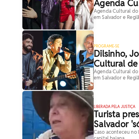
Agenda Cul
Agenda Cultural do 
em Salvador e Regi
PROGRAME-SE
Dilsinho, J
Cultural d
Agenda Cultural do 
em Salvador e Regi
LIBERADA PELA JUSTIÇA
Turista pre
Salvador 's
Caso aconteceu no 
capital baiana