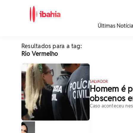
iBahia é o portal de
Últimas Notíci
noticias e
entretenimento da
Bahia.
Resultados para a tag:
Rio Vermelho
SALVADOR
Homem é pr
obscenos em
Caso aconteceu nest