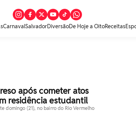
as
Carnaval
Salvador
Diversão
De Hoje a Oito
Receitas
Esp
eso após cometer atos
 residência estudantil
e domingo (21), no bairro do Rio Vermelho