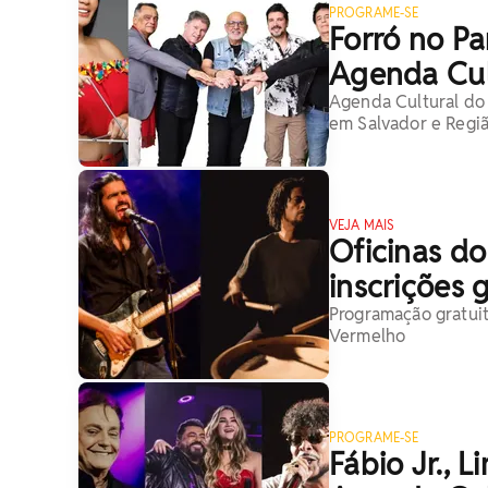
PROGRAME-SE
Forró no Pa
Agenda Cul
Agenda Cultural do 
em Salvador e Regi
VEJA MAIS
Oficinas do
inscrições 
Programação gratui
Vermelho
PROGRAME-SE
Fábio Jr., 