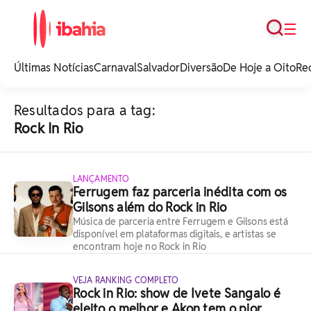
Busca
☰
iBahia é o portal de
noticias e
Últimas Notícias
Carnaval
Salvador
Diversão
De Hoje a Oito
Re
entretenimento da
Bahia.
Resultados para a tag:
Rock In Rio
LANÇAMENTO
Ferrugem faz parceria inédita com os
Gilsons além do Rock in Rio
Música de parceria entre Ferrugem e Gilsons está
disponível em plataformas digitais, e artistas se
encontram hoje no Rock in Rio
VEJA RANKING COMPLETO
Rock in Rio: show de Ivete Sangalo é
eleito o melhor e Akon tem o pior