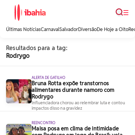
Busca
☰
iBahia é o portal de
noticias e
Últimas Notícias
Carnaval
Salvador
Diversão
De Hoje a Oito
Re
entretenimento da
Bahia.
Resultados para a tag:
Rodrygo
ALERTA DE GATILHO
Bruna Rotta expõe transtornos
alimentares durante namoro com
Rodrygo
Influenciadora chorou ao relembrar luta e contou
impactos disso na gravidez
REENCONTRO
Maisa posa em clima de intimidade