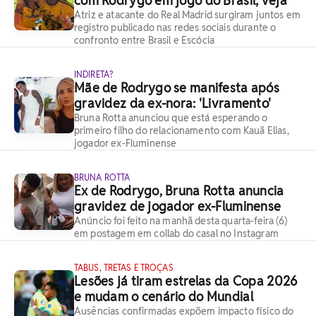
com Rodrygo em jogo do Brasil; veja
Atriz e atacante do Real Madrid surgiram juntos em
registro publicado nas redes sociais durante o
confronto entre Brasil e Escócia
INDIRETA?
Mãe de Rodrygo se manifesta após
gravidez da ex-nora: 'Livramento'
Bruna Rotta anunciou que está esperando o
primeiro filho do relacionamento com Kauã Elias,
jogador ex-Fluminense
BRUNA ROTTA
Ex de Rodrygo, Bruna Rotta anuncia
gravidez de jogador ex-Fluminense
Anúncio foi feito na manhã desta quarta-feira (6)
em postagem em collab do casal no Instagram
TABUS, TRETAS E TROÇAS
Lesões já tiram estrelas da Copa 2026
e mudam o cenário do Mundial
Ausências confirmadas expõem impacto físico do