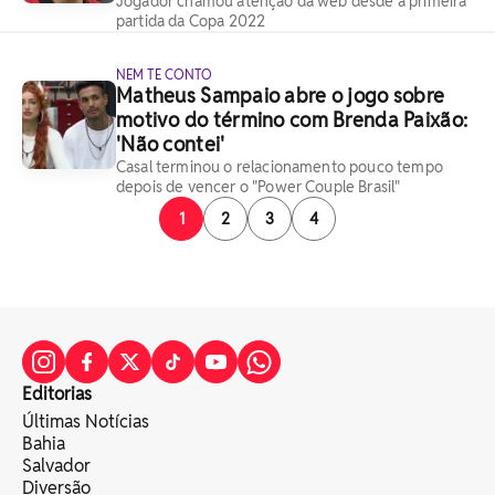
Jogador chamou atenção da web desde a primeira
partida da Copa 2022
NEM TE CONTO
Matheus Sampaio abre o jogo sobre
motivo do término com Brenda Paixão:
'Não contei'
Casal terminou o relacionamento pouco tempo
depois de vencer o "Power Couple Brasil"
1
2
3
4
Editorias
Últimas Notícias
Bahia
Salvador
Diversão