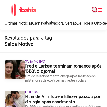
Busca
☰
iBahia é o portal de
noticias e
Últimas Notícias
Carnaval
Salvador
Diversão
De Hoje a Oito
Re
entretenimento da
Bahia.
Resultados para a tag:
Saiba Motivo
SAIBA MOTIVO
Fred e Larissa terminam romance após
'BBB', diz jornal
Fim do relacionamento chega após mensagens
misteriosas da ex-sister nas redes sociais
ENTENDA
Filha de Viih Tube e Eliezer passou por
cirurgia após nascimento
Ex-BBB deu detalhes sobre procedimento feito em