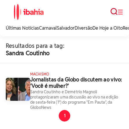
Busca
☰
iBahia é o portal de
noticias e
Últimas Notícias
Carnaval
Salvador
Diversão
De Hoje a Oito
Re
entretenimento da
Bahia.
Resultados para a tag:
Sandra Coutinho
MACHISMO
Jornalistas da Globo discutem ao vivo:
'Você é mulher?'
Sandra Coutinho e Demétrio Magnoli
protagonizaram uma discussão ao vivo na edição
de sexta-feira (1º) do programa "Em Pauta", da
GloboNews
1