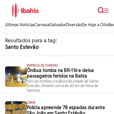
Busca
☰
iBahia é o portal de
noticias e
Últimas Notícias
Carnaval
Salvador
Diversão
De Hoje a Oito
Re
entretenimento da
Bahia.
Resultados para a tag:
Santo Estevão
EMPRESA DE TURISMO
Ônibus tomba na BR-116 e deixa
passageiros feridos na Bahia
Veículo tombou na altura da cidade de Santo
Estevão, distante cerca de 40 km de Feira de
Santana
CRIME
Polícia apreende 78 espadas durante
São João em Santo Estêvão