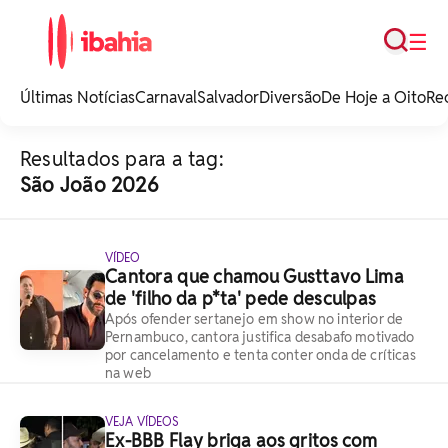
Busca
☰
iBahia é o portal de
noticias e
Últimas Notícias
Carnaval
Salvador
Diversão
De Hoje a Oito
Re
entretenimento da
Bahia.
Resultados para a tag:
São João 2026
VÍDEO
Cantora que chamou Gusttavo Lima
de 'filho da p*ta' pede desculpas
Após ofender sertanejo em show no interior de
Pernambuco, cantora justifica desabafo motivado
por cancelamento e tenta conter onda de críticas
na web
VEJA VÍDEOS
Ex-BBB Flay briga aos gritos com