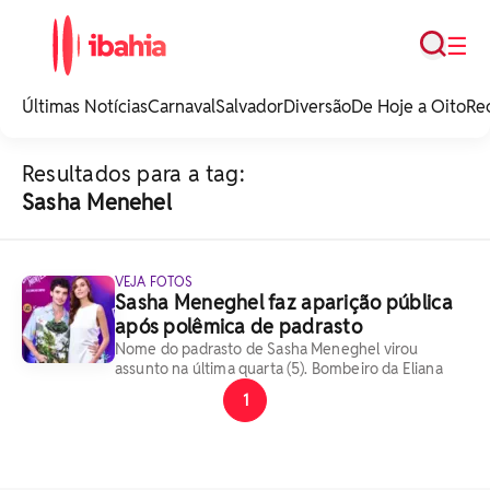
Busca
☰
iBahia é o portal de
noticias e
Últimas Notícias
Carnaval
Salvador
Diversão
De Hoje a Oito
Re
entretenimento da
Bahia.
Resultados para a tag:
Sasha Menehel
VEJA FOTOS
Sasha Meneghel faz aparição pública
após polêmica de padrasto
Nome do padrasto de Sasha Meneghel virou
assunto na última quarta (5). Bombeiro da Eliana
1