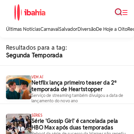
Busca
☰
iBahia é o portal de
noticias e
Últimas Notícias
Carnaval
Salvador
Diversão
De Hoje a Oito
Re
entretenimento da
Bahia.
Resultados para a tag:
Segunda Temporada
VEM AÍ
Netflix lança primeiro teaser da 2ª
temporada de Heartstopper
Serviço de streaming também divulgou a data de
lançamento do novo ano
SÉRIES
Série 'Gossip Girl' é cancelada pela
HBO Max após duas temporadas
Reboot da série de sucesso da Warner não repetiu