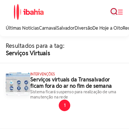
Busca
☰
iBahia é o portal de
noticias e
Últimas Notícias
Carnaval
Salvador
Diversão
De Hoje a Oito
Re
entretenimento da
Bahia.
Resultados para a tag:
Serviços Virtuais
INTERVENÇÕES
Serviços virtuais da Transalvador
ficam fora do ar no fim de semana
Sistema ficará suspenso para realização de uma
manutenção na rede
1