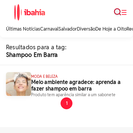
Busca
☰
iBahia é o portal de
noticias e
Últimas Notícias
Carnaval
Salvador
Diversão
De Hoje a Oito
Re
entretenimento da
Bahia.
Resultados para a tag:
Shampoo Em Barra
MODA E BELEZA
Meio ambiente agradece: aprenda a
fazer shampoo em barra
Produto tem aparência similar a um sabonete
1