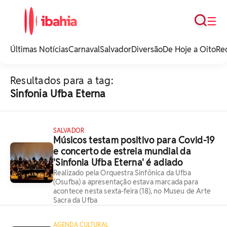
Busca
☰
iBahia é o portal de
noticias e
Últimas Notícias
Carnaval
Salvador
Diversão
De Hoje a Oito
Re
entretenimento da
Bahia.
Resultados para a tag:
Sinfonia Ufba Eterna
SALVADOR
Músicos testam positivo para Covid-19
e concerto de estreia mundial da
'Sinfonia Ufba Eterna' é adiado
Realizado pela Orquestra Sinfônica da Ufba
(Osufba) a apresentação estava marcada para
acontece nesta sexta-feira (18), no Museu de Arte
Sacra da Ufba
AGENDA CULTURAL