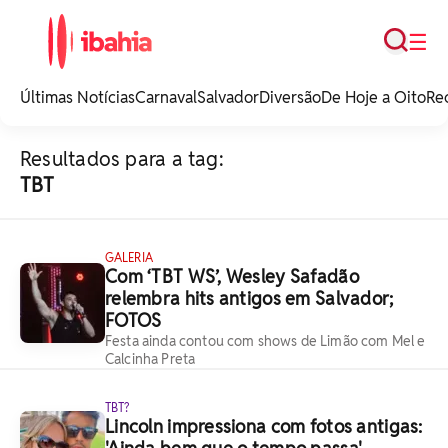
Busca
☰
iBahia é o portal de
noticias e
Últimas Notícias
Carnaval
Salvador
Diversão
De Hoje a Oito
Re
entretenimento da
Bahia.
Resultados para a tag:
TBT
GALERIA
Com ‘TBT WS’, Wesley Safadão
relembra hits antigos em Salvador;
FOTOS
Festa ainda contou com shows de Limão com Mel e
Calcinha Preta
TBT?
Lincoln impressiona com fotos antigas: