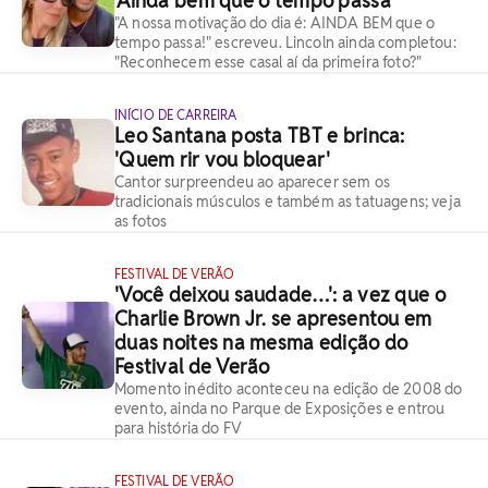
'Ainda bem que o tempo passa'
"A nossa motivação do dia é: AINDA BEM que o
tempo passa!" escreveu. Lincoln ainda completou:
"Reconhecem esse casal aí da primeira foto?"
INÍCIO DE CARREIRA
Leo Santana posta TBT e brinca:
'Quem rir vou bloquear'
Cantor surpreendeu ao aparecer sem os
tradicionais músculos e também as tatuagens; veja
as fotos
FESTIVAL DE VERÃO
'Você deixou saudade…': a vez que o
Charlie Brown Jr. se apresentou em
duas noites na mesma edição do
Festival de Verão
Momento inédito aconteceu na edição de 2008 do
evento, ainda no Parque de Exposições e entrou
para história do FV
FESTIVAL DE VERÃO