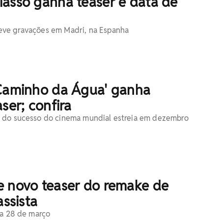
iasso ganha teaser e data de
ve gravações em Madri, na Espanha
 Caminho da Água' ganha
ser; confira
 do sucesso do cinema mundial estreia em dezembro
e novo teaser do remake de
assista
ia 28 de março