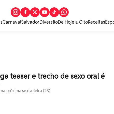
as
Carnaval
Salvador
Diversão
De Hoje a Oito
Receitas
Esp
lga teaser e trecho de sexo oral é
 na próxima sexta-feira (23)