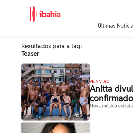
iBahia é o portal de
Últimas Notíci
noticias e
entretenimento da
Bahia.
Resultados para a tag:
Teaser
VEJA VÍDEO
Anitta divu
confirmado
Nova música estreia