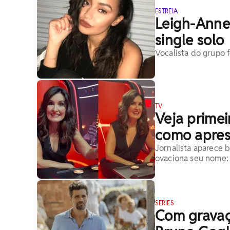
ESTREIA
Leigh-Anne
single solo
Vocalista do grupo f
TV
Veja primei
como aprese
Jornalista aparece b
ovaciona seu nome: 
SÉRIES
Com gravaç