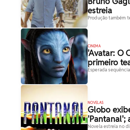
Bruno Gagl
estreia
Produção também te
CINEMA
'Avatar: O
primeiro tea
Esperada sequência
NOVELAS
Globo exib
'Pantanal'; 
Novela estreia no d