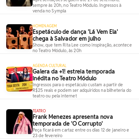
sempre às 20h, no Teatro Módulo. Ingressos à
venda no Sympla
HOMENAGEM
Espetáculo de dança 'Lá Vem Ela'
chega à Salvador em julho
Show, que tem Rita Lee como inspiração, acontece
no Teatro Módulo, às 20h
AGENDA CULTURAL
Galera da +1! estreia temporada
inédita no Teatro Módulo
Ingressos para o espetáculo custam a partir de
R$25 reais e podem ser adquiridos na bilheteria do
teatro ou pela internet
TEATRO
Frank Menezes apresenta nova
temporada de 'O Corrupto'
Peça ficará em cartaz entre os dias 12 de janeiro e
23 de fevereiro