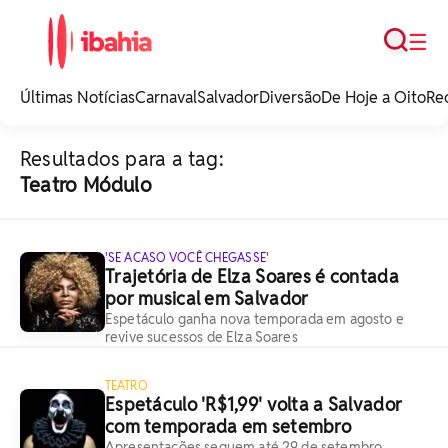
Busca
☰
iBahia é o portal de
noticias e
Últimas Notícias
Carnaval
Salvador
Diversão
De Hoje a Oito
Re
entretenimento da
Bahia.
Resultados para a tag:
Teatro Módulo
'SE ACASO VOCÊ CHEGASSE'
Trajetória de Elza Soares é contada
por musical em Salvador
Espetáculo ganha nova temporada em agosto e
revive sucessos de Elza Soares
TEATRO
Espetáculo 'R$1,99' volta a Salvador
com temporada em setembro
Apresentações seguem até 29 de setembro,