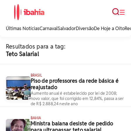
Busca
☰
iBahia é o portal de
noticias e
Últimas Notícias
Carnaval
Salvador
Diversão
De Hoje a Oito
Re
entretenimento da
Bahia.
Resultados para a tag:
Teto Salarial
BRASIL
Piso de professores da rede básica é
reajustado
Aumento anual é estabelecido por lei de 2008;
novo valor, que foi corrigido em 12,84%, passa a ser
de R$ 2.888,24 neste ano
BAHIA
Ministra baiana desiste de pedido
para ultrapassar teto salarial