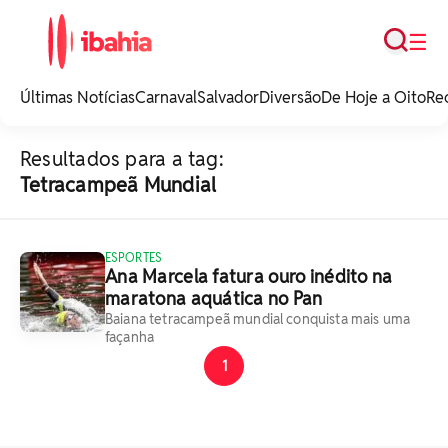
Busca
☰
iBahia é o portal de
noticias e
Últimas Notícias
Carnaval
Salvador
Diversão
De Hoje a Oito
Re
entretenimento da
Bahia.
Resultados para a tag:
Tetracampeã Mundial
ESPORTES
Ana Marcela fatura ouro inédito na
maratona aquática no Pan
Baiana tetracampeã mundial conquista mais uma
façanha
1