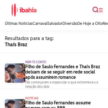
Busca
☰
iBahia é o portal de
noticias e
Últimas Notícias
Carnaval
Salvador
Diversão
De Hoje a Oito
Re
entretenimento da
Bahia.
Resultados para a tag:
Thaís Braz
NEM TE CONTO
Filho de Saulo Fernandes e Thaís Braz
deixam de se seguir em rede social
após assumirem romance
Fãs começaram a especular o que estremeceu a
relação dos dois
NOTÍCIAS
Filho de Saulo Fernandes assume