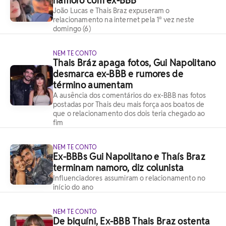
namoro com ex-BBB
João Lucas e Thais Braz expuseram o
relacionamento na internet pela 1ª vez neste
domingo (6)
NEM TE CONTO
Thais Bráz apaga fotos, Gui Napolitano
desmarca ex-BBB e rumores de
término aumentam
A ausência dos comentários do ex-BBB nas fotos
postadas por Thais deu mais força aos boatos de
que o relacionamento dos dois teria chegado ao
fim
NEM TE CONTO
Ex-BBBs Gui Napolitano e Thaís Braz
terminam namoro, diz colunista
Influenciadores assumiram o relacionamento no
início do ano
NEM TE CONTO
De biquíni, Ex-BBB Thais Braz ostenta