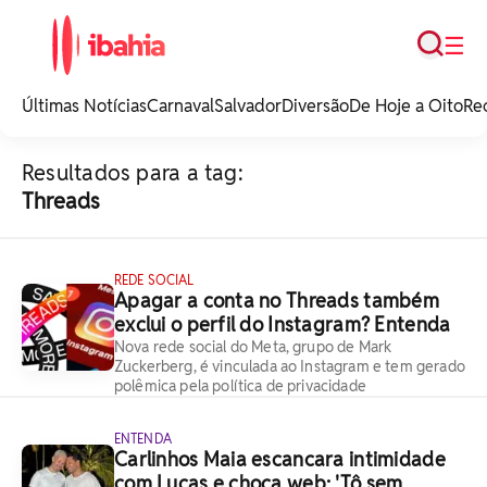
Busca
☰
iBahia é o portal de
noticias e
Últimas Notícias
Carnaval
Salvador
Diversão
De Hoje a Oito
Re
entretenimento da
Bahia.
Resultados para a tag:
Threads
REDE SOCIAL
Apagar a conta no Threads também
exclui o perfil do Instagram? Entenda
Nova rede social do Meta, grupo de Mark
Zuckerberg, é vinculada ao Instagram e tem gerado
polêmica pela política de privacidade
ENTENDA
Carlinhos Maia escancara intimidade
com Lucas e choca web: 'Tô sem