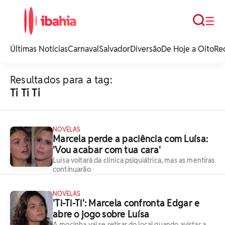
Busca
☰
iBahia é o portal de
noticias e
Últimas Notícias
Carnaval
Salvador
Diversão
De Hoje a Oito
Re
entretenimento da
Bahia.
Resultados para a tag:
Ti Ti Ti
NOVELAS
Marcela perde a paciência com Luísa:
'Vou acabar com tua cara'
Luísa voltará da clínica psiquiátrica, mas as mentiras
continuarão
NOVELAS
'Ti-Ti-Ti': Marcela confronta Edgar e
abre o jogo sobre Luísa
A mocinha vai se retirar do local quando avistar a