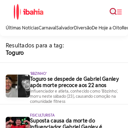
Busca
☰
iBahia é o portal de
noticias e
Últimas Notícias
Carnaval
Salvador
Diversão
De Hoje a Oito
Re
entretenimento da
Bahia.
Resultados para a tag:
Toguro
'BBZINHO'
Toguro se despede de Gabriel Ganley
após morte precoce aos 22 anos
Influenciador e atleta, conhecido como 'Bbzinho',
morru neste sábado (23), causando comoção na
comunidade fitness
FISICULTURISTA
Suposta causa da morte do
influenciador Gabriel Ganley é