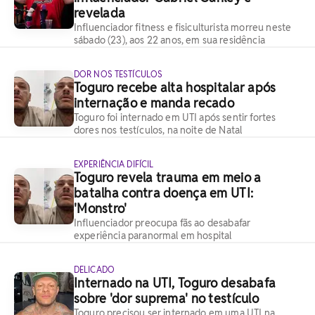
revelada
Influenciador fitness e fisiculturista morreu neste
sábado (23), aos 22 anos, em sua residência
DOR NOS TESTÍCULOS
Toguro recebe alta hospitalar após
internação e manda recado
Toguro foi internado em UTI após sentir fortes
dores nos testículos, na noite de Natal
EXPERIÊNCIA DIFÍCIL
Toguro revela trauma em meio a
batalha contra doença em UTI:
'Monstro'
Influenciador preocupa fãs ao desabafar
experiência paranormal em hospital
DELICADO
Internado na UTI, Toguro desabafa
sobre 'dor suprema' no testículo
Toguro precisou ser internado em uma UTI na