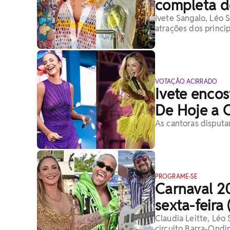
completa d
Ivete Sangalo, Léo 
atrações dos principa
VOTAÇÃO ACIRRADO
Ivete encos
De Hoje a O
As cantoras disput
PROGRAME-SE
Carnaval 2
sexta-feira
Claudia Leitte, Léo
circuito Barra-Ondin