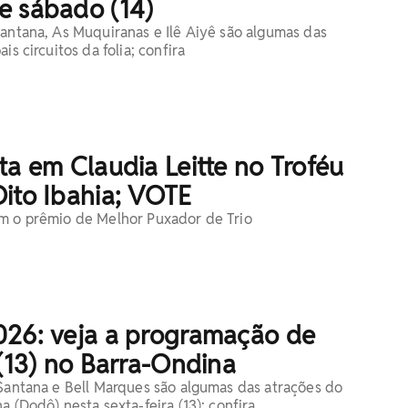
e sábado (14)
Santana, As Muquiranas e Ilê Aiyê são algumas das
is circuitos da folia; confira
ta em Claudia Leitte no Troféu
ito Ibahia; VOTE
am o prêmio de Melhor Puxador de Trio
026: veja a programação de
 (13) no Barra-Ondina
 Santana e Bell Marques são algumas das atrações do
a (Dodô) nesta sexta-feira (13); confira