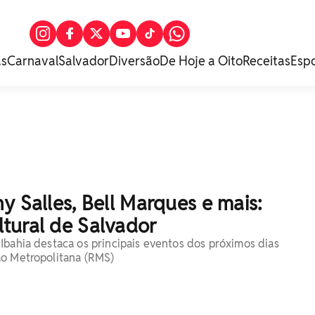
as
Carnaval
Salvador
Diversão
De Hoje a Oito
Receitas
Esp
y Salles, Bell Marques e mais:
tural de Salvador
Ibahia destaca os principais eventos dos próximos dias
ão Metropolitana (RMS)