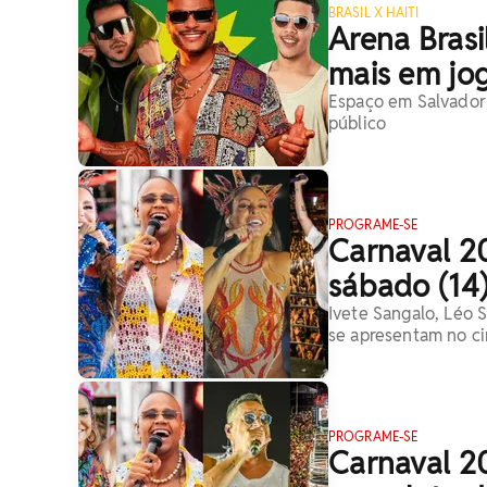
BRASIL X HAITI
Arena Brasi
mais em jog
Espaço em Salvador t
público
PROGRAME-SE
Carnaval 2
sábado (14
Ivete Sangalo, Léo S
se apresentam no ci
PROGRAME-SE
Carnaval 2