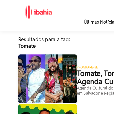
iBahia é o portal de
Últimas Notíci
noticias e
entretenimento da
Bahia.
Resultados para a tag:
Tomate
PROGRAME-SE
Tomate, Ton
Agenda Cul
Agenda Cultural do 
em Salvador e Regi