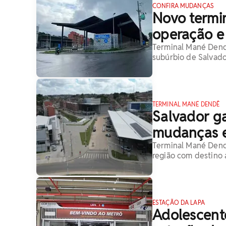
CONFIRA MUDANÇAS
Novo termin
operação e 
Terminal Mané Dendê
subúrbio de Salvad
TERMINAL MANÉ DENDÊ
Salvador g
mudanças e
Terminal Mané Dendê
região com destino 
ESTAÇÃO DA LAPA
Adolescent