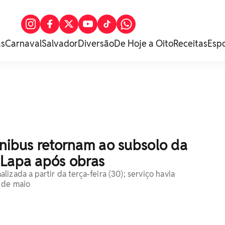
as
Carnaval
Salvador
Diversão
De Hoje a Oito
Receitas
Esp
ônibus retornam ao subsolo da
 Lapa após obras
izada a partir da terça-feira (30); serviço havia
 de maio