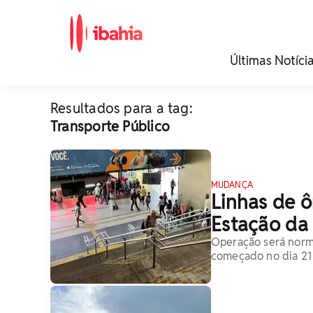
iBahia é o portal de
Últimas Notíci
noticias e
entretenimento da
Bahia.
Resultados para a tag:
Transporte Público
MUDANÇA
Linhas de 
Estação da
Operação será normal
começado no dia 21