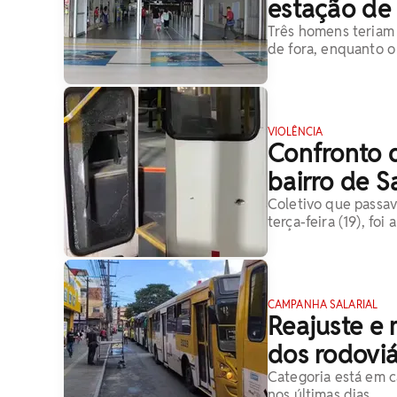
estação de
Três homens teriam 
de fora, enquanto o
VIOLÊNCIA
Confronto 
bairro de S
Coletivo que passav
terça-feira (19), foi 
CAMPANHA SALARIAL
Reajuste e 
dos rodoviá
Categoria está em c
nos últimas dias