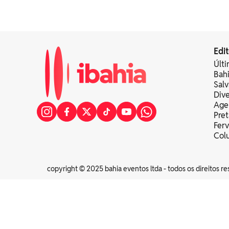
Edit
Últi
Bah
Sal
Div
Age
Pret
Fer
Colu
copyright © 2025 bahia eventos ltda - todos os direitos re