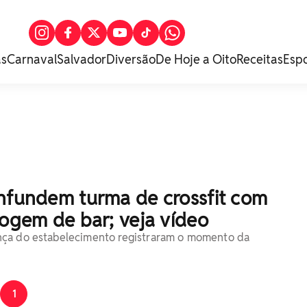
as
Carnaval
Salvador
Diversão
De Hoje a Oito
Receitas
Esp
onfundem turma de crossfit com
fogem de bar; veja vídeo
ça do estabelecimento registraram o momento da
1