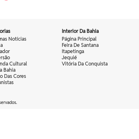
orias
Interior Da Bahia
mas Notícias
Página Principal
ia
Feira De Santana
vador
Itapetinga
ersão
Jequié
nda Cultural
Vitória Da Conquista
a Bahia
vo Das Cores
nistas
servados.