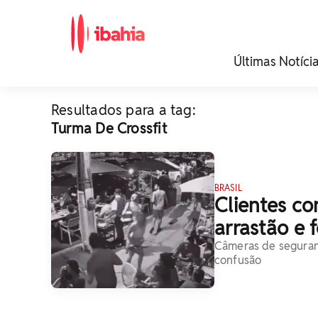
iBahia é o portal de
Últimas Notíci
noticias e
entretenimento da
Bahia.
Resultados para a tag:
Turma De Crossfit
BRASIL
Clientes c
arrastão e 
Câmeras de seguran
confusão