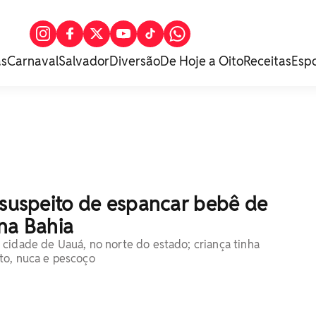
as
Carnaval
Salvador
Diversão
De Hoje a Oito
Receitas
Esp
 suspeito de espancar bebê de
na Bahia
cidade de Uauá, no norte do estado; criança tinha
to, nuca e pescoço