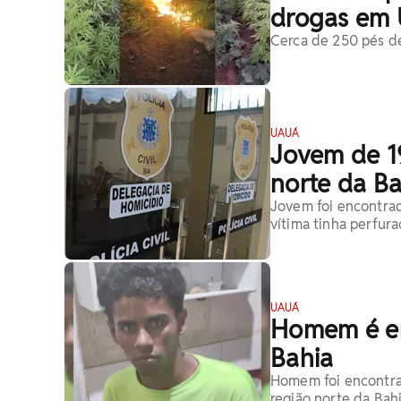
drogas em
Cerca de 250 pés d
UAUÁ
Jovem de 1
norte da Ba
Jovem foi encontrad
vítima tinha perfur
UAUÁ
Homem é en
Bahia
Homem foi encontrad
região norte da Bah