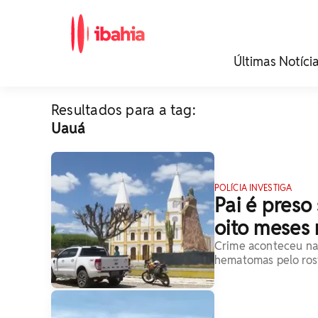
iBahia é o portal de
Últimas Notíci
noticias e
entretenimento da
Bahia.
Resultados para a tag:
Uauá
POLÍCIA INVESTIGA
Pai é preso
oito meses 
Crime aconteceu na 
hematomas pelo ros