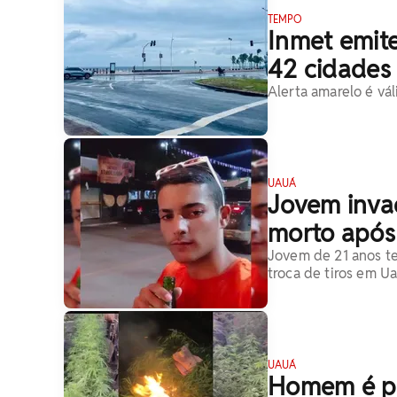
TEMPO
Inmet emite
42 cidades
Alerta amarelo é vál
UAUÁ
Jovem inva
morto após 
Jovem de 21 anos t
troca de tiros em U
UAUÁ
Homem é pr