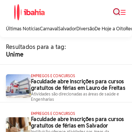
Busca
☰
iBahia é o portal de
noticias e
Últimas Notícias
Carnaval
Salvador
Diversão
De Hoje a Oito
Re
entretenimento da
Bahia.
Resultados para a tag:
Unime
EMPREGOS E CONCURSOS
Faculdade abre inscrições para cursos
gratuitos de férias em Lauro de Freitas
Atividades são direcionadas as áreas de saúde e
Engenharias
EMPREGOS E CONCURSOS
Faculdade abre inscrições para cursos
gratuitos de férias em Salvador
Instituição oferece atividades nas áreas da