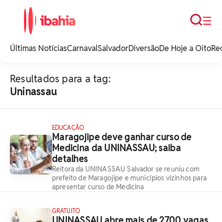
Busca
☰
iBahia é o portal de
noticias e
Últimas Notícias
Carnaval
Salvador
Diversão
De Hoje a Oito
Re
entretenimento da
Bahia.
Resultados para a tag:
Uninassau
EDUCAÇÃO
Maragojipe deve ganhar curso de
Medicina da UNINASSAU; saiba
detalhes
Reitora da UNINASSAU Salvador se reuniu com
prefeito de Maragojipe e municípios vizinhos para
apresentar curso de Medicina
GRATUITO
UNINASSAU abre mais de 2700 vagas