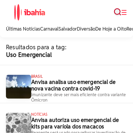
Busca
☰
iBahia é o portal de
noticias e
Últimas Notícias
Carnaval
Salvador
Diversão
De Hoje a Oito
Re
entretenimento da
Bahia.
Resultados para a tag:
Uso Emergencial
BRASIL
Anvisa analisa uso emergencial de
nova vacina contra covid-19
Imunizante deve ser mais eficiente contra variante
Ômicron
NOTÍCIAS
Anvisa autoriza uso emergencial de
kits para varíola dos macacos
Reagente será usado para reforçar investigação de