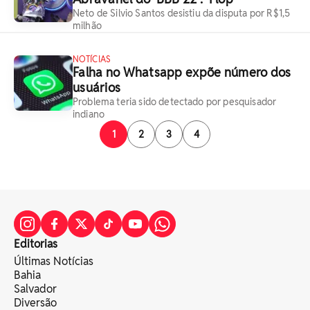
Neto de Silvio Santos desistiu da disputa por R$1,5
milhão
NOTÍCIAS
Falha no Whatsapp expõe número dos
usuários
Problema teria sido detectado por pesquisador
indiano
1
2
3
4
Editorias
Últimas Notícias
Bahia
Salvador
Diversão