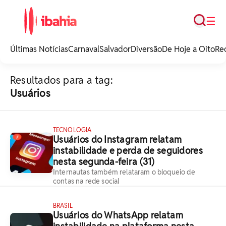
Busca
☰
iBahia é o portal de
noticias e
Últimas Notícias
Carnaval
Salvador
Diversão
De Hoje a Oito
Re
entretenimento da
Bahia.
Resultados para a tag:
Usuários
TECNOLOGIA
Usuários do Instagram relatam
instabilidade e perda de seguidores
nesta segunda-feira (31)
Internautas também relataram o bloqueio de
contas na rede social
BRASIL
Usuários do WhatsApp relatam