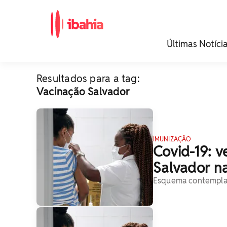
iBahia é o portal de
Últimas Notíci
noticias e
entretenimento da
Bahia.
Resultados para a tag:
Vacinação Salvador
IMUNIZAÇÃO
Covid-19: 
Salvador na
Esquema contempla 