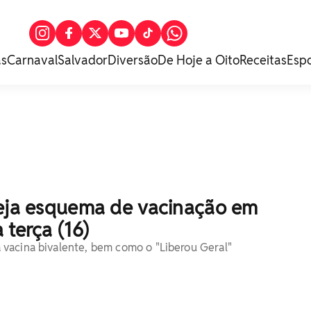
as
Carnaval
Salvador
Diversão
De Hoje a Oito
Receitas
Esp
veja esquema de vacinação em
 terça (16)
vacina bivalente, bem como o "Liberou Geral"