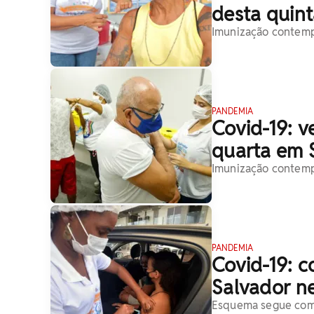
desta quin
Imunização contempl
PANDEMIA
Covid-19: v
quarta em 
Imunização contemp
PANDEMIA
Covid-19: c
Salvador n
Esquema segue com v