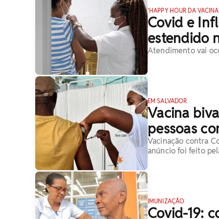
'HAPPY HOUR DA VACINA
Covid e Inf
estendido n
Atendimento vai oco
EM SALVADOR
Vacina biva
pessoas co
Vacinação contra Cov
anúncio foi feito pe
IMUNIZAÇÃO
Covid-19: c