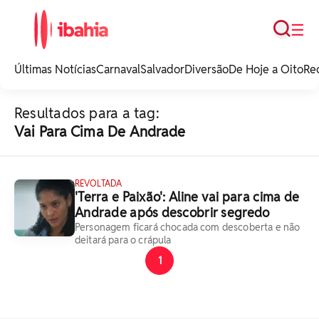
Busca
☰
iBahia é o portal de
noticias e
Últimas Notícias
Carnaval
Salvador
Diversão
De Hoje a Oito
Re
entretenimento da
Bahia.
Resultados para a tag:
Vai Para Cima De Andrade
REVOLTADA
'Terra e Paixão': Aline vai para cima de
Andrade após descobrir segredo
Personagem ficará chocada com descoberta e não
deitará para o crápula
1