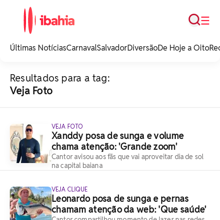
Busca
☰
iBahia é o portal de
noticias e
Últimas Notícias
Carnaval
Salvador
Diversão
De Hoje a Oito
Re
entretenimento da
Bahia.
Resultados para a tag:
Veja Foto
VEJA FOTO
Xanddy posa de sunga e volume
chama atenção: 'Grande zoom'
Cantor avisou aos fãs que vai aproveitar dia de sol
na capital baiana
VEJA CLIQUE
Leonardo posa de sunga e pernas
chamam atenção da web: 'Que saúde'
Cantor compartilhou momento de lazer nas redes