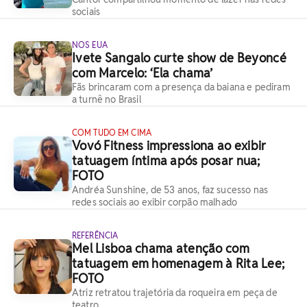
sociais
NOS EUA
Ivete Sangalo curte show de Beyoncé
com Marcelo: ‘Ela chama’
Fãs brincaram com a presença da baiana e pediram
a turnê no Brasil
COM TUDO EM CIMA
Vovó Fitness impressiona ao exibir
tatuagem íntima após posar nua;
FOTO
Andréa Sunshine, de 53 anos, faz sucesso nas
redes sociais ao exibir corpão malhado
REFERÊNCIA
Mel Lisboa chama atenção com
tatuagem em homenagem à Rita Lee;
FOTO
Atriz retratou trajetória da roqueira em peça de
teatro