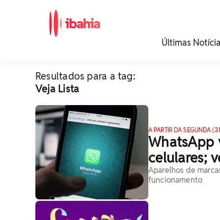
iBahia é o portal de
Últimas Notíci
noticias e
entretenimento da
Bahia.
Resultados para a tag:
Veja Lista
A PARTIR DA SEGUNDA (31
WhatsApp v
celulares; v
Aparelhos de marca
funcionamento