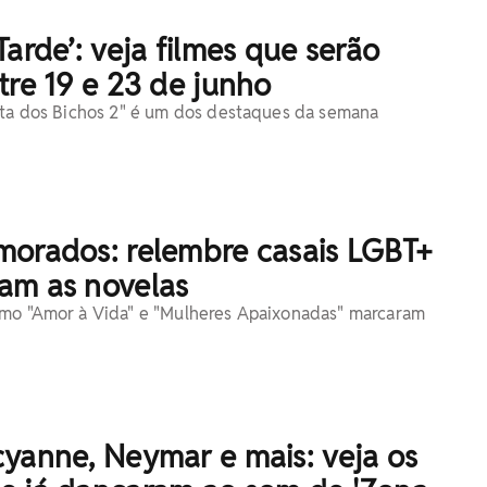
Tarde’: veja filmes que serão
tre 19 e 23 de junho
eta dos Bichos 2" é um dos destaques da semana
morados: relembre casais LGBT+
am as novelas
omo "Amor à Vida" e "Mulheres Apaixonadas" marcaram
yanne, Neymar e mais: veja os