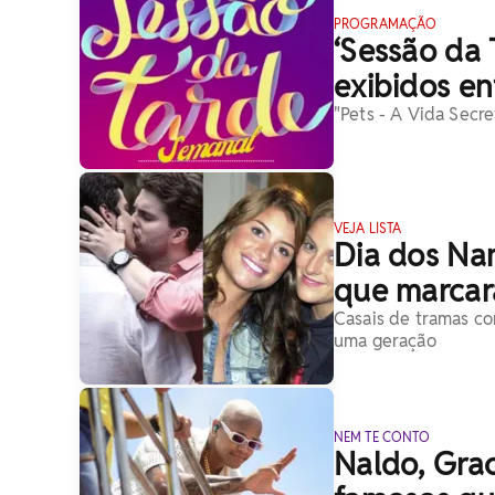
PROGRAMAÇÃO
‘Sessão da 
exibidos en
"Pets - A Vida Secr
VEJA LISTA
Dia dos Na
que marcar
Casais de tramas c
uma geração
NEM TE CONTO
Naldo, Grac