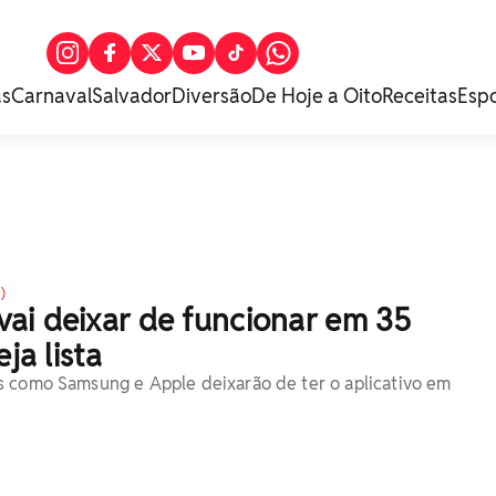
as
Carnaval
Salvador
Diversão
De Hoje a Oito
Receitas
Esp
)
ai deixar de funcionar em 35
eja lista
s como Samsung e Apple deixarão de ter o aplicativo em