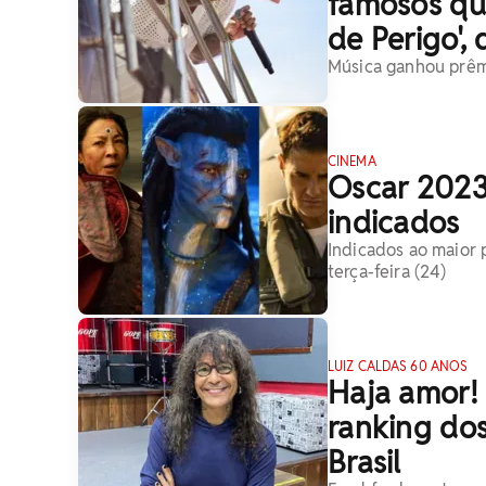
famosos qu
de Perigo',
Música ganhou prêmi
CINEMA
Oscar 2023:
indicados
Indicados ao maior 
terça-feira (24)
LUIZ CALDAS 60 ANOS
Haja amor! 
ranking dos
Brasil