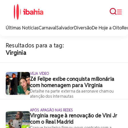
Busca
☰
iBahia é o portal de
noticias e
Últimas Notícias
Carnaval
Salvador
Diversão
De Hoje a Oito
Re
entretenimento da
Bahia.
Resultados para a tag:
Virginia
VEJA VÍDEO
Zé Felipe exibe conquista milionária
com homenagem para Virginia
Detalhe na parte externa da aeronave chamou
atenção dos internautas
APÓS APAGÃO NAS REDES
Virginia reage à renovação de Vini Jr
com o Real Madrid
Craque brasileiro firmou novo contrato com a