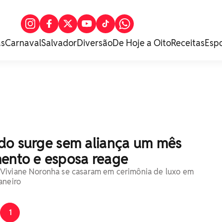
as
Carnaval
Salvador
Diversão
De Hoje a Oito
Receitas
Esp
do surge sem aliança um mês
ento e esposa reage
Viviane Noronha se casaram em cerimônia de luxo em
aneiro
1