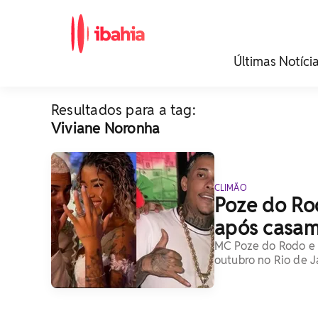
iBahia é o portal de
Últimas Notíci
noticias e
entretenimento da
Bahia.
Resultados para a tag:
Viviane Noronha
CLIMÃO
Poze do Ro
após casam
MC Poze do Rodo e 
outubro no Rio de J