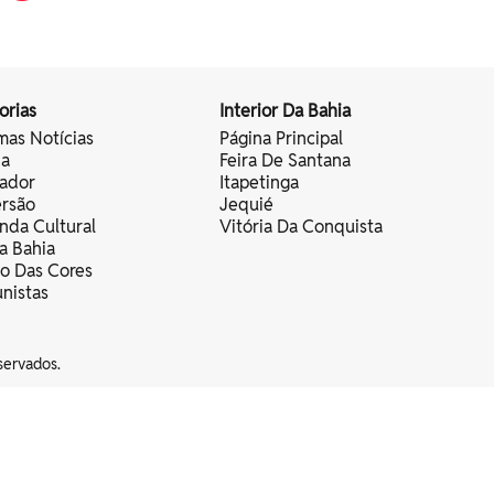
orias
Interior Da Bahia
mas Notícias
Página Principal
ia
Feira De Santana
vador
Itapetinga
ersão
Jequié
nda Cultural
Vitória Da Conquista
a Bahia
vo Das Cores
nistas
servados.