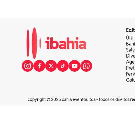
Edit
Últi
Bah
Sal
Div
Age
Pret
Fer
Colu
copyright © 2025 bahia eventos ltda - todos os direitos re