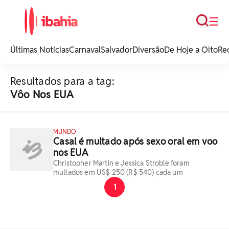
Busca
☰
iBahia é o portal de
noticias e
Últimas Notícias
Carnaval
Salvador
Diversão
De Hoje a Oito
Re
entretenimento da
Bahia.
Resultados para a tag:
Vôo Nos EUA
MUNDO
Casal é multado após sexo oral em voo
nos EUA
Christopher Martin e Jessica Stroble foram
multados em US$ 250 (R$ 540) cada um
1