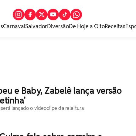
as
Carnaval
Salvador
Diversão
De Hoje a Oito
Receitas
Esp
peu e Baby, Zabelê lança versão
etinha'
será lançado o videoclipe da releitura