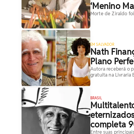
‘Menino Mal
Morte de Ziraldo fo
EM SALVADOR
Nath Finanç
Plano Perfei
Autora receberá o p
gratuita na Livraria
BRASIL
Multitalent
eternizados 
completa 90
Entre suas principai