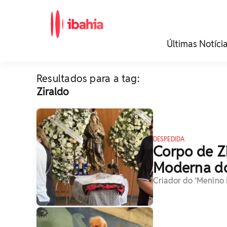
iBahia é o portal de
Últimas Notíci
noticias e
entretenimento da
Bahia.
Resultados para a tag:
Ziraldo
DESPEDIDA
Corpo de Z
Moderna do 
Criador do ‘Menino 