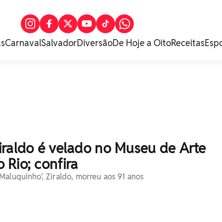
as
Carnaval
Salvador
Diversão
De Hoje a Oito
Receitas
Esp
iraldo é velado no Museu de Arte
Rio; confira
Maluquinho’, Ziraldo, morreu aos 91 anos