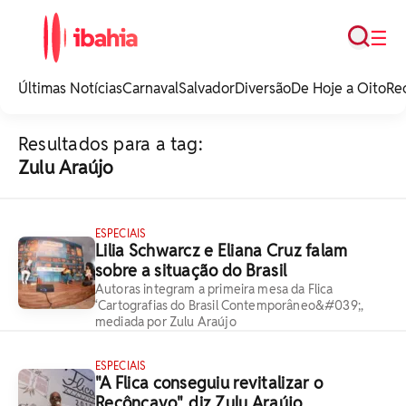
Busca
☰
iBahia é o portal de
noticias e
Últimas Notícias
Carnaval
Salvador
Diversão
De Hoje a Oito
Re
entretenimento da
Bahia.
Resultados para a tag:
Zulu Araújo
ESPECIAIS
Lilia Schwarcz e Eliana Cruz falam
sobre a situação do Brasil
Autoras integram a primeira mesa da Flica
‘Cartografias do Brasil Contemporâneo&#039;,
mediada por Zulu Araújo
ESPECIAIS
"A Flica conseguiu revitalizar o
Recôncavo", diz Zulu Araújo