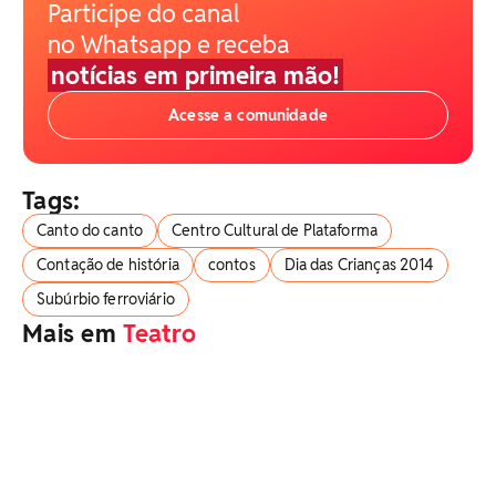
Participe do canal
no Whatsapp e receba
notícias em primeira mão!
Acesse a comunidade
Tags:
Canto do canto
Centro Cultural de Plataforma
Contação de história
contos
Dia das Crianças 2014
Subúrbio ferroviário
Mais em
Teatro