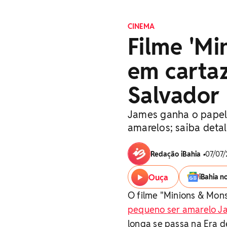
CINEMA
Filme 'Mi
em carta
Salvador
James ganha o papel 
amarelos; saiba deta
Redação iBahia
•
07/07/
Ouça
iBahia n
O filme "Minions & Mons
pequeno ser amarelo J
longa se passa na Era d