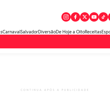
as
Carnaval
Salvador
Diversão
De Hoje a Oito
Receitas
Esp
CONTINUA APÓS A PUBLICIDADE