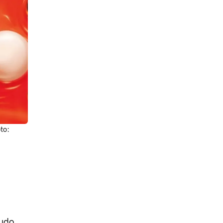
to:
udo.