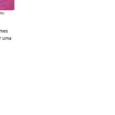
to:
ames
ar uma
.