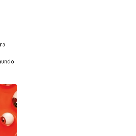
ara
 mundo