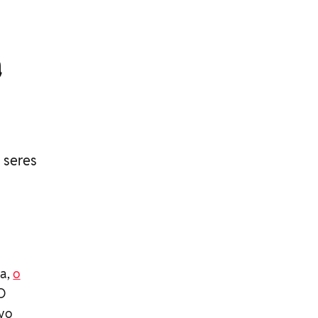
á
 seres
ga,
o
O
ivo