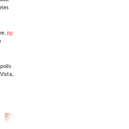
eles
ne,
no
m
polis
Vista,