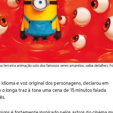
a terceira animação solo dos famosos seres amarelos; saiba detalhes. Fo
do idioma e voz original dos personagens, declarou em
e o longa traz à tona uma cena de 15 minutos falada
ês.
nions é fortemente inspirado pelos astros do cinema m