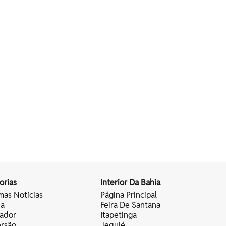
orias
Interior Da Bahia
mas Notícias
Página Principal
ia
Feira De Santana
vador
Itapetinga
ersão
Jequié