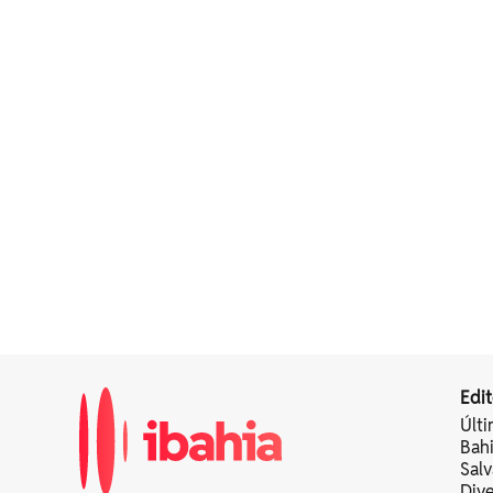
Edit
Últi
Bah
Sal
Div