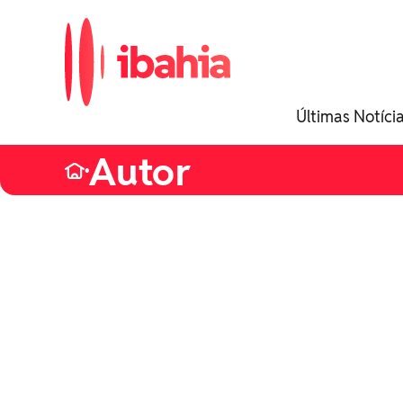
iBahia é o portal de
Últimas Notíci
noticias e entretenimento
da Bahia.
Autor
•