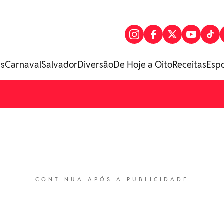
as
Carnaval
Salvador
Diversão
De Hoje a Oito
Receitas
Esp
CONTINUA APÓS A PUBLICIDADE