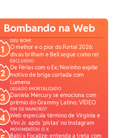
Bombando na Web
DEU BOM!
O melhor e o pior do Fortal 2026:
divas brilham e Bell segue como rei
EXCLUSIVO
De Férias com o Ex: Novinho expõe
motivo de briga cortada com
Lumena
LEGADO IMORTALIZADO
Daniela Mercury se emociona com
prêmio do Grammy Latino; VÍDEO
FIM DE NAMORO?
Web especula término de Virginia e
Vini Jr. após 'pistas' no Instagram
MOVIMENTOU O X
Babi x Focalize: entenda a treta com