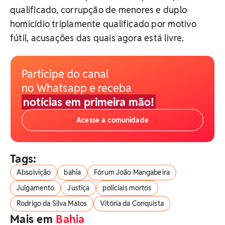
qualificado, corrupção de menores e duplo
homicídio triplamente qualificado por motivo
fútil, acusações das quais agora está livre.
Participe do canal
no Whatsapp e receba
notícias em primeira mão!
Acesse a comunidade
Tags:
Absolvição
bahia
Fórum João Mangabeira
Julgamento
Justiça
policiais mortos
Rodrigo da Silva Matos
Vitória da Conquista
Mais em
Bahia